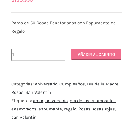
$
130.990
Ramo de 50 Rosas Ecuatorianas con Espumante de
Regalo
50
AÑADIR AL CARRITO
Rosas
&
Espumante
Categorías:
Aniversario
,
Cumpleaños
,
Día de la Madre
,
cantidad
Rosas
,
San Valentín
Etiquetas:
amor
,
aniversario
,
dia de los enamorados
,
enamorados
,
espumante
,
regalo
,
Rosas
,
rosas rojas
,
san valentin