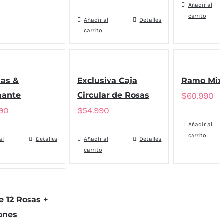
Añadir al
carrito
Añadir al
Detalles
carrito
sas &
Exclusiva Caja
Ramo Mix
ante
Circular de Rosas
$
60.990
990
$
54.990
Añadir al
carrito
al
Detalles
Añadir al
Detalles
carrito
e 12 Rosas +
ones