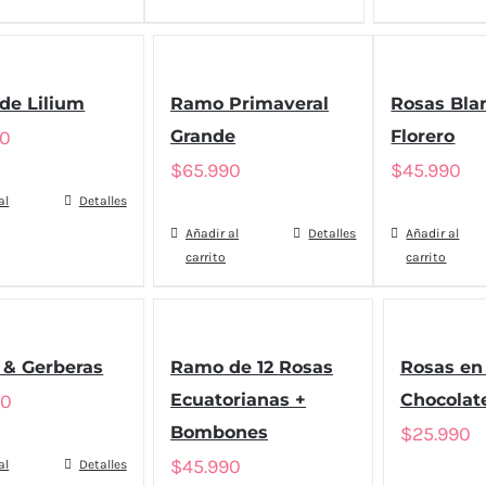
de Lilium
Ramo Primaveral
Rosas Bla
90
Grande
Florero
$
65.990
$
45.990
al
Detalles
Añadir al
Detalles
Añadir al
carrito
carrito
 & Gerberas
Ramo de 12 Rosas
Rosas en 
90
Ecuatorianas +
Chocolat
Bombones
$
25.990
$
45.990
al
Detalles