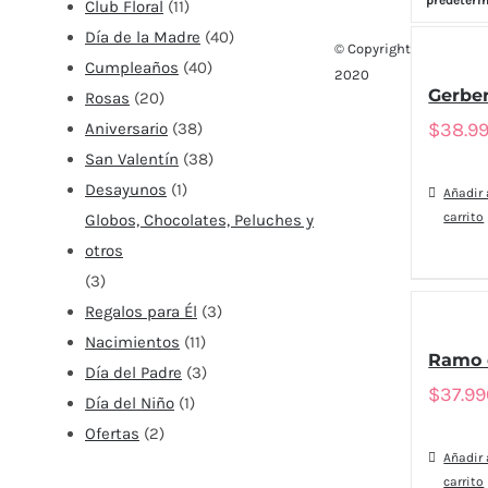
predeter
Club Floral
(11)
Día de la Madre
(40)
© Copyright
Cumpleaños
(40)
2020
Gerber
Rosas
(20)
$
38.9
Aniversario
(38)
San Valentín
(38)
Desayunos
(1)
Añadir 
carrito
Globos, Chocolates, Peluches y
otros
(3)
Regalos para Él
(3)
Nacimientos
(11)
Ramo 
Día del Padre
(3)
$
37.9
Día del Niño
(1)
Ofertas
(2)
Añadir 
carrito