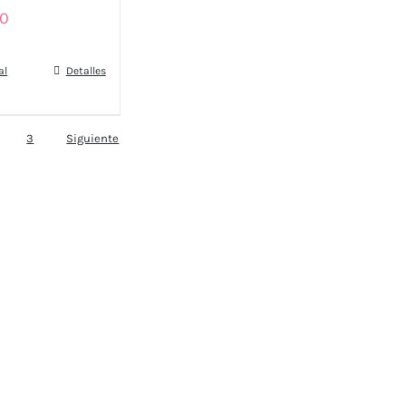
90
al
Detalles
3
Siguiente