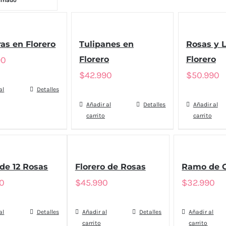
minado
as en Florero
Tulipanes en
Rosas y L
90
Florero
Florero
$
42.990
$
50.990
al
Detalles
Añadir al
Detalles
Añadir al
carrito
carrito
de 12 Rosas
Florero de Rosas
Ramo de G
90
$
45.990
$
32.990
al
Detalles
Añadir al
Detalles
Añadir al
carrito
carrito