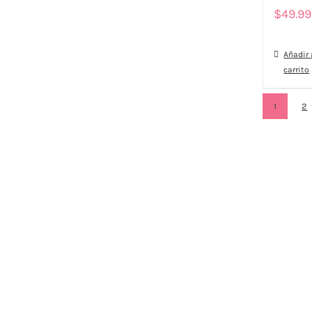
$
49.9
Añadir 
carrito
1
2