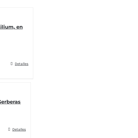
ilium, en
Detalles
erberas
Detalles