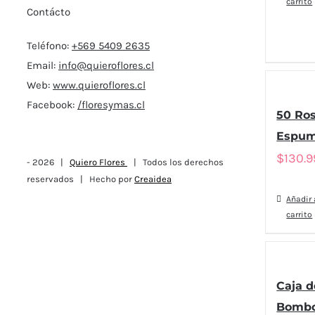
carrito
Contácto
Teléfono:
+569 5409 2635
Email:
info@quieroflores.cl
Web:
www.quieroflores.cl
Facebook:
/floresymas.cl
50 Ro
Espum
$
130.
-
2026 |
Quiero Flores
| Todos los derechos
reservados | Hecho por
Creaidea
Añadir 
carrito
Caja d
Bomb