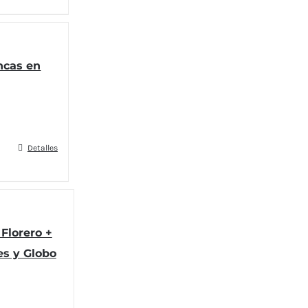
ncas en
Detalles
Florero +
es y Globo