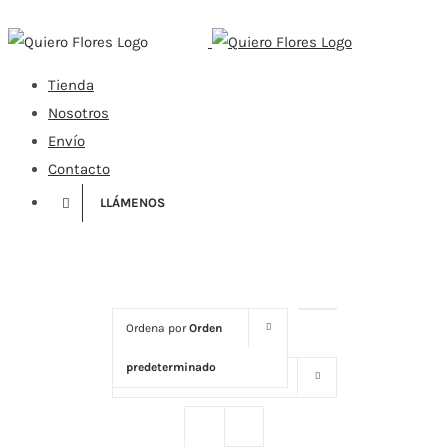
Skip
to
content
Tienda
Nosotros
Envío
Contacto
LLÁMENOS
Ordena por
Orden
predeterminado
Mostrar
16 productos