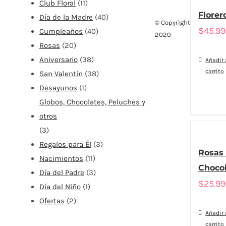
Club Floral
(11)
Florer
Día de la Madre
(40)
© Copyright
$
45.9
Cumpleaños
(40)
2020
Rosas
(20)
Aniversario
(38)
Añadir 
carrito
San Valentín
(38)
Desayunos
(1)
Globos, Chocolates, Peluches y
otros
(3)
Regalos para Él
(3)
Rosas 
Nacimientos
(11)
Chocol
Día del Padre
(3)
$
25.9
Día del Niño
(1)
Ofertas
(2)
Añadir 
carrito