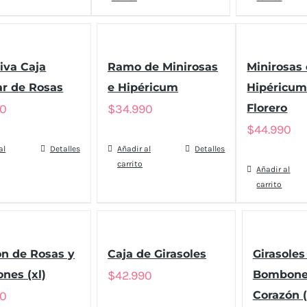
iva Caja
Ramo de Minirosas
Minirosas 
ar de Rosas
e Hipéricum
Hipéricum
90
$
34.990
Florero
$
44.990
al
Detalles
Añadir al
Detalles
carrito
Añadir al
carrito
n de Rosas y
Caja de Girasoles
Girasoles
nes (xl)
$
42.990
Bombone
90
Corazón (