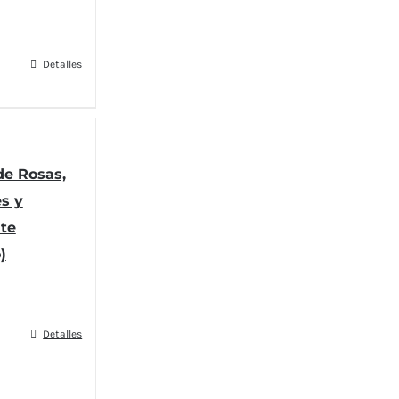
Detalles
de Rosas,
s y
te
)
Detalles