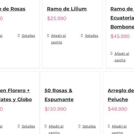
o de Rosas
Ramo de Lilium
Ramo de 
90
$
25.990
Ecuatori
Bombone
$
45.990
al
Detalles
Añadir al
Detalles
carrito
Añadir al
carrito
en Florero +
50 Rosas &
Arreglo d
ates y Globo
Espumante
Peluche
90
$
130.990
$
48.990
al
Detalles
Añadir al
Detalles
Añadir al
carrito
carrito