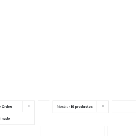
or
Orden
Mostrar
16 productos
minado