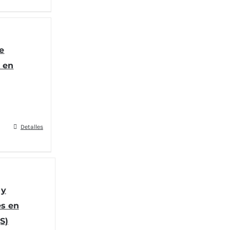
e
 en
Detalles
 y
s en
S)