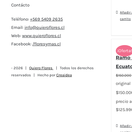
Contácto
Añadir 
Teléfono:
+569 5409 2635
carrito
Email:
info@quieroflores.cl
Web:
www.quieroflores.cl
Facebook:
/floresymas.cl
¡Oferta
Ramo 
Ecuat
-
2026 |
Quiero Flores
| Todos los derechos
reservados | Hecho por
Creaidea
$
150.000
original 
$150.00
precio a
$125.99
Añadir 