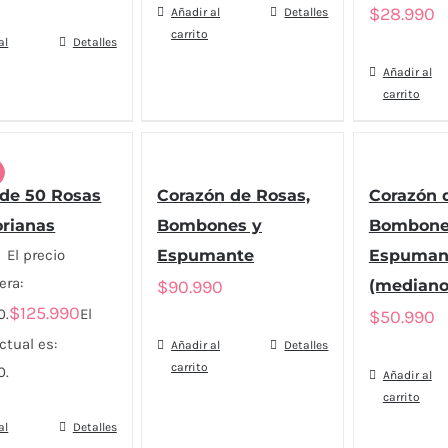
$
28.990
Añadir al
Detalles
carrito
al
Detalles
Añadir al
carrito
!
de 50 Rosas
Corazón de Rosas,
Corazón 
orianas
Bombones y
Bombone
El precio
Espumante
Espuman
era:
$
90.990
(mediano
$
125.990
0.
El
$
50.990
ctual es:
Añadir al
Detalles
carrito
0.
Añadir al
carrito
al
Detalles