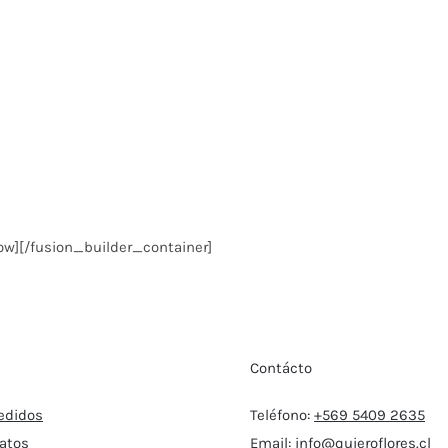
ow][/fusion_builder_container]
Contácto
edidos
Teléfono:
+569 5409 2635
atos
Email:
info@quieroflores.cl