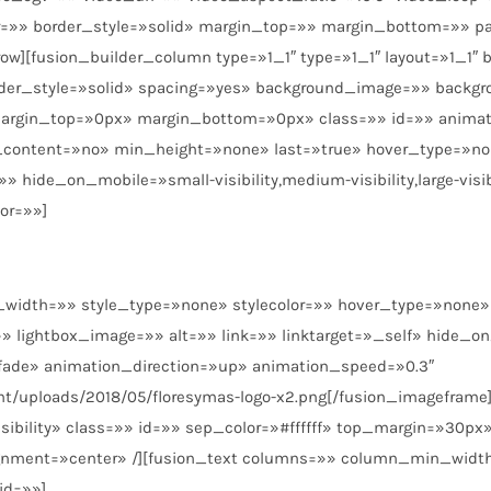
r=»» border_style=»solid» margin_top=»» margin_bottom=»» p
w][fusion_builder_column type=»1_1″ type=»1_1″ layout=»1_1″ b
rder_style=»solid» spacing=»yes» background_image=»» backg
argin_top=»0px» margin_bottom=»0px» class=»» id=»» animat
_content=»no» min_height=»none» last=»true» hover_type=»non
 hide_on_mobile=»small-visibility,medium-visibility,large-visib
or=»»]
_width=»» style_type=»none» stylecolor=»» hover_type=»none» 
»» lightbox_image=»» alt=»» link=»» linktarget=»_self» hide_o
pe=»fade» animation_direction=»up» animation_speed=»0.3″
ent/uploads/2018/05/floresymas-logo-x2.png[/fusion_imageframe
-visibility» class=»» id=»» sep_color=»#ffffff» top_margin=»3
alignment=»center» /][fusion_text columns=»» column_min_wid
id=»»]