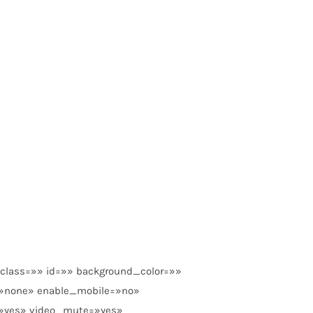
lass=»» id=»» background_color=»»
=»none» enable_mobile=»no»
=»yes» video_mute=»yes»