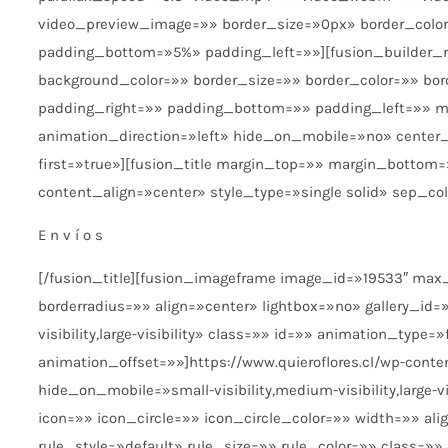
video_preview_image=»» border_size=»0px» border_colo
padding_bottom=»5%» padding_left=»»][fusion_builder_ro
background_color=»» border_size=»» border_color=»» bo
padding_right=»» padding_bottom=»» padding_left=»» m
animation_direction=»left» hide_on_mobile=»no» center
first=»true»][fusion_title margin_top=»» margin_bottom=»»
content_align=»center» style_type=»single solid» sep_col
Envíos
[/fusion_title][fusion_imageframe image_id=»19533″ max
borderradius=»» align=»center» lightbox=»no» gallery_id=
visibility,large-visibility» class=»» id=»» animation_ty
animation_offset=»»]https://www.quieroflores.cl/wp-cont
hide_on_mobile=»small-visibility,medium-visibility,large
icon=»» icon_circle=»» icon_circle_color=»» width=»» 
rule_style=»default» rule_size=»» rule_color=»» class=»» 