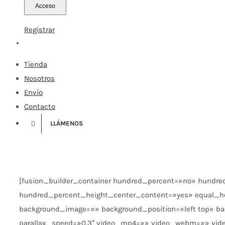
Registrar
Tienda
Nosotros
Envío
Contacto
LLÁMENOS
[fusion_builder_container hundred_percent=»no» hundr
hundred_percent_height_center_content=»yes» equal_h
background_image=»» background_position=»left top» b
parallax_speed=»0.3″ video_mp4=»» video_webm=»» vide