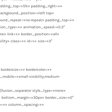
adding_top=»5%» padding_right=»»
ackground_position=»left top»
round_repeat=»no-repeat» padding_top=»»
ion_type=»» animation_speed=»0.3″
e» link=»» border_position=»all»
ility» class=»» id=»» size=»3″
bordersize=»» bordercolor=»»
n_mobile=»small-visibility,medium-
][fusion_separator style_type=»none»
0px» bottom_margin=»30px» border_size=»0″
th=»» column_spacing=»»