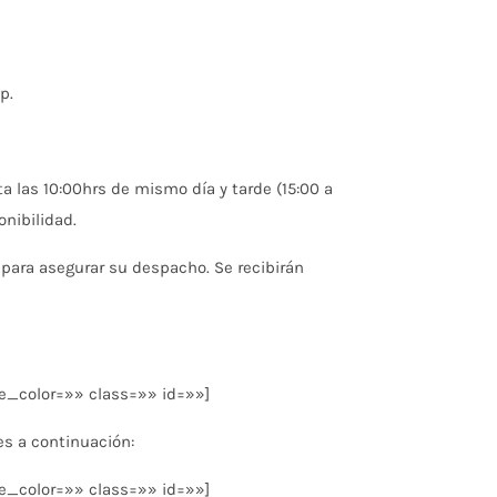
p.
 las 10:00hrs de mismo día y tarde (15:00 a
nibilidad.
para asegurar su despacho. Se recibirán
e_color=»» class=»» id=»»]
es a continuación:
e_color=»» class=»» id=»»]