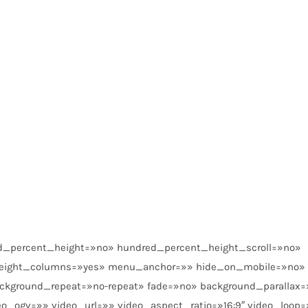
ed_percent_height=»no» hundred_percent_height_scroll=»no»
eight_columns=»yes» menu_anchor=»» hide_on_mobile=»no» c
ackground_repeat=»no-repeat» fade=»no» background_parallax
o_ogv=»» video_url=»» video_aspect_ratio=»16:9″ video_loop