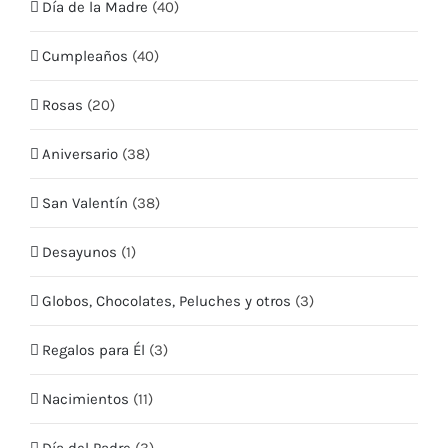
Día de la Madre
(40)
Mis Direcciones
Cumpleaños
(40)
Términos y condiciones
Rosas
(20)
CONTÁCTO
Aniversario
(38)
Teléfono:
+569 5409 2635
San Valentín
(38)
Email:
info@quieroflores.cl
Desayunos
(1)
Web:
www.quieroflores.cl
Facebook:
/floresymas.cl
Globos, Chocolates, Peluches y otros
(3)
Regalos para Él
(3)
Nacimientos
(11)
Día del Padre
(3)