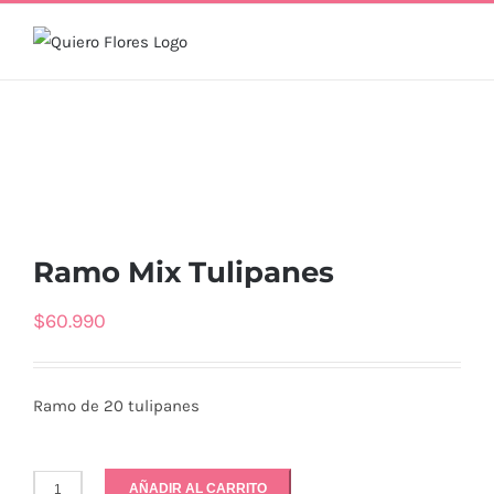
Skip
to
content
Ramo Mix Tulipanes
$
60.990
Ramo de 20 tulipanes
AÑADIR AL CARRITO