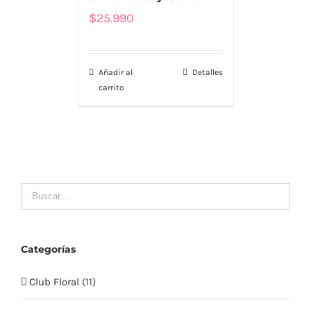
Tienda
$
25.990
Nosotros
Añadir al
Detalles
Envío
carrito
Contacto
LLÁMENOS
MI CUENTA
Mis Pedidos
Categorías
Club Floral
(11)
Mis Datos