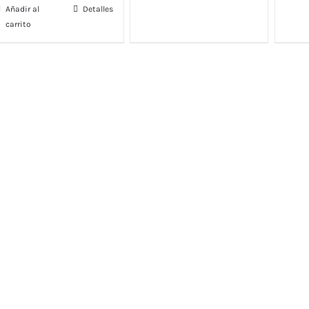
Añadir al
Detalles
carrito
TA
CONTÁCTO
didos
Teléfono:
+569 5409 2635
Email:
info@quieroflores.cl
tos
Web:
www.quieroflores.cl
Facebook:
/floresymas.cl
recciones
os y condiciones