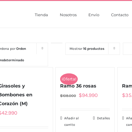
Tienda
Nosotros
Envío
Contacto
rdena por
Orden
Mostrar
16 productos
redeterminado
¡Oferta!
Girasoles y
Ramo 36 rosas
Ram
El
El
Bombones en
$
94.990
$
35
$
108.000
precio
precio
Corazón (M)
original
actual
$
42.990
Añadir al
Detalles
Aña
era:
es:
carrito
car
$108.000.
$94.990.