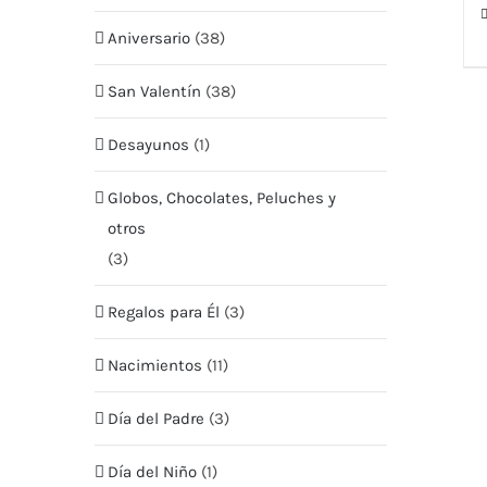
Aniversario
(38)
San Valentín
(38)
Desayunos
(1)
Globos, Chocolates, Peluches y
MENU
MI CUEN
otros
(3)
Tienda
Mis Pe
Regalos para Él
(3)
Nosotros
Mis Da
Nacimientos
(11)
Envío
Mis Di
Día del Padre
(3)
Contacto
Términ
Día del Niño
(1)