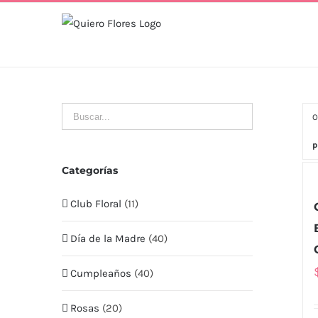
Skip
to
content
O
p
Categorías
Club Floral
(11)
Día de la Madre
(40)
Cumpleaños
(40)
Rosas
(20)