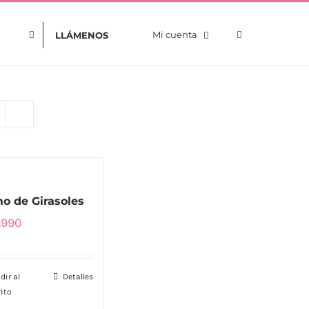
Mi cuenta
LLÁMENOS
o de Girasoles
.990
dir al
Detalles
rito