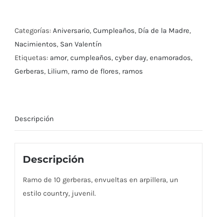
de
Gerberas
Categorías:
Aniversario
,
Cumpleaños
,
Día de la Madre
,
cantidad
Nacimientos
,
San Valentín
Etiquetas:
amor
,
cumpleaños
,
cyber day
,
enamorados
,
Gerberas
,
Lilium
,
ramo de flores
,
ramos
Descripción
Descripción
Ramo de 10 gerberas, envueltas en arpillera, un
estilo country, juvenil.