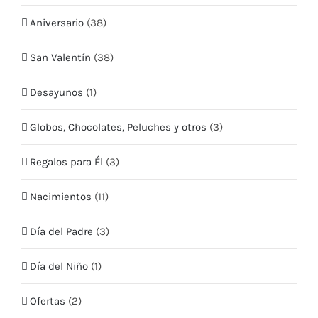
CONTÁCTO
Aniversario
(38)
Teléfono:
+569 5409 2635
San Valentín
(38)
Email:
info@quieroflores.cl
Web:
Desayunos
www.quieroflores.cl
(1)
Facebook:
/floresymas.cl
Globos, Chocolates, Peluches y otros
(3)
Regalos para Él
(3)
Nacimientos
(11)
Día del Padre
(3)
Día del Niño
(1)
Ofertas
(2)