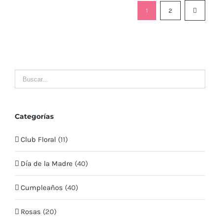
1
2
Contacto
LLÁMENOS
MI CUENTA
Mis Pedidos
Categorías
Club Floral
(11)
Mis Datos
Día de la Madre
(40)
Mis Direcciones
Cumpleaños
(40)
Términos y condiciones
Rosas
(20)