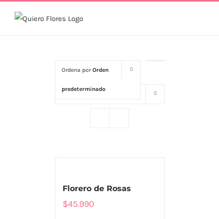
Skip
to
content
Ordena por
Orden
predeterminado
Mostrar
16 productos
Florero de Rosas
$
45.990