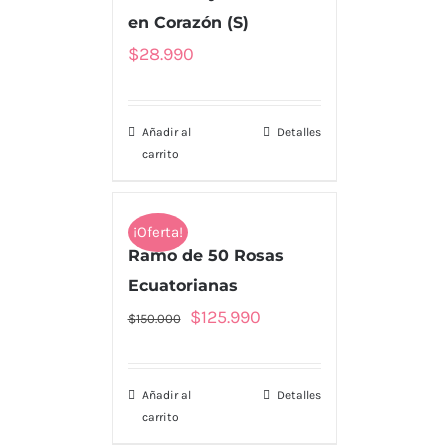
en Corazón (S)
$
28.990
Añadir al
Detalles
carrito
¡Oferta!
Ramo de 50 Rosas
Ecuatorianas
El
El
$
125.990
$
150.000
precio
precio
original
actual
Añadir al
Detalles
era:
es:
carrito
$150.000.
$125.990.