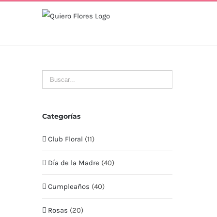
Skip
to
content
Categorías
Club Floral
(11)
Día de la Madre
(40)
Cumpleaños
(40)
Rosas
(20)