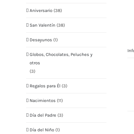
Aniversario
(38)
San Valentín
(38)
Desayunos
(1)
Inf
Globos, Chocolates, Peluches y
otros
(3)
Regalos para Él
(3)
Nacimientos
(11)
Día del Padre
(3)
MENU
MI CUEN
Día del Niño
(1)