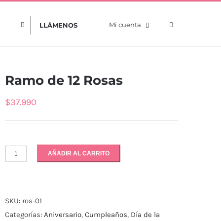
Mi cuenta
LLÁMENOS
Ramo de 12 Rosas
$
37.990
AÑADIR AL CARRITO
Ramo
de
12
SKU:
ros-01
Rosas
Categorías:
Aniversario
,
Cumpleaños
,
Día de la
cantidad