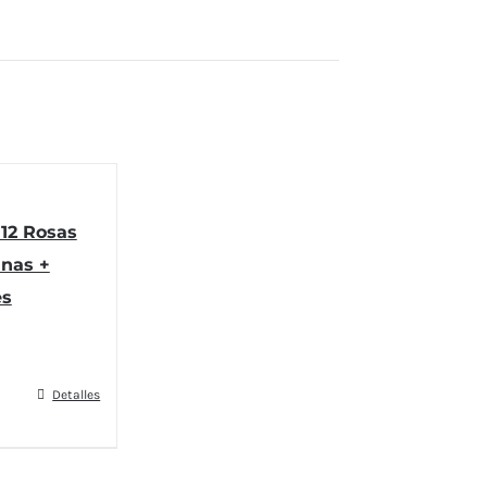
12 Rosas
anas +
s
Detalles