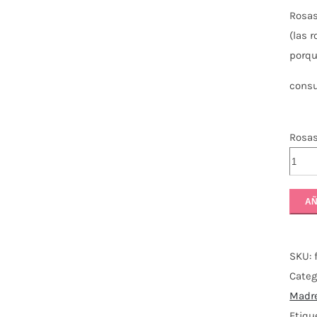
Rosas 
(las 
porqu
consu
Rosas
AÑ
SKU:
Categ
Madr
Etiqu