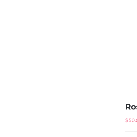
Ro
$
50.