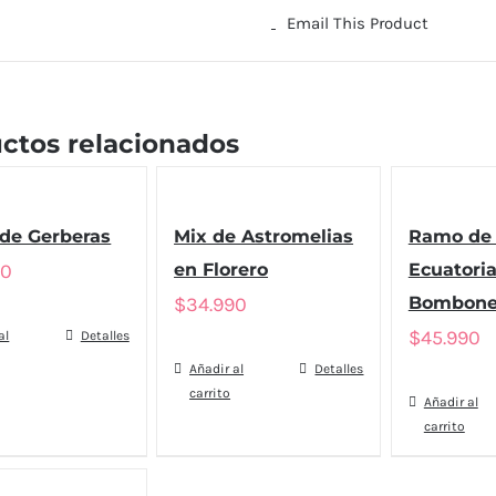
Email This Product
ctos relacionados
de Gerberas
Mix de Astromelias
Ramo de 
90
en Florero
Ecuatori
$
34.990
Bombone
$
45.990
al
Detalles
Añadir al
Detalles
carrito
Añadir al
carrito