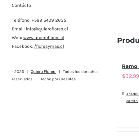
Contácto
Teléfono:
+569 5409 2635
Email:
info@quieroflores.cl
Web:
www.quieroflores.cl
Produ
Facebook:
/floresymas.cl
Ramo 
-
2026 |
Quiero Flores
| Todos los derechos
$
32.9
reservados | Hecho por
Creaidea
Añadir 
carrito