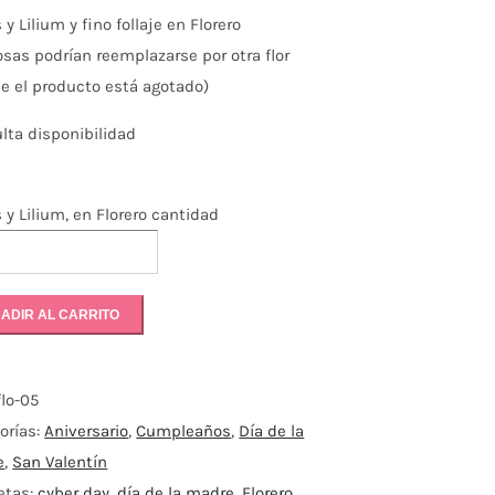
y Lilium y fino follaje en Florero
rosas podrían reemplazarse por otra flor
e el producto está agotado)
lta disponibilidad
 y Lilium, en Florero cantidad
ADIR AL CARRITO
flo-05
orías:
Aniversario
,
Cumpleaños
,
Día de la
e
,
San Valentín
etas:
cyber day
,
día de la madre
,
Florero
,