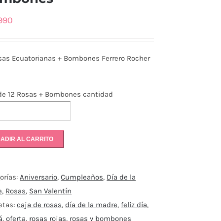
990
sas Ecuatorianas + Bombones Ferrero Rocher
de 12 Rosas + Bombones cantidad
ADIR AL CARRITO
orías:
Aniversario
,
Cumpleaños
,
Día de la
e
,
Rosas
,
San Valentín
etas:
caja de rosas
,
día de la madre
,
feliz día
,
á
,
oferta
,
rosas rojas
,
rosas y bombones