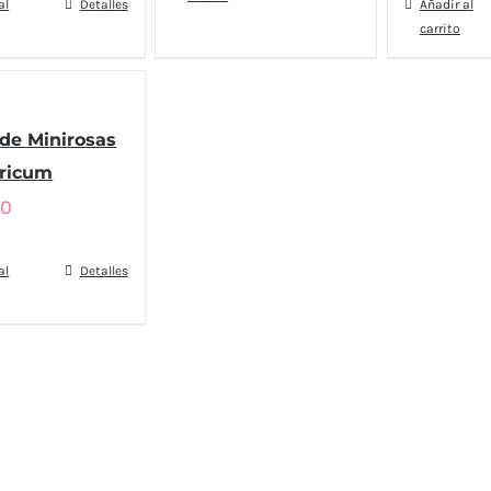
al
Detalles
Añadir al
carrito
de Minirosas
éricum
90
al
Detalles