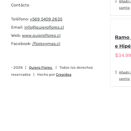
Añadir 
Contácto
carrito
Teléfono:
+569 5409 2635
Email:
info@quieroflores.cl
Web:
www.quieroflores.cl
Ramo 
Facebook:
/floresymas.cl
e Hip
$
34.9
-
2026 |
Quiero Flores
| Todos los derechos
Añadir 
reservados | Hecho por
Creaidea
carrito