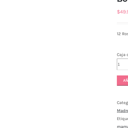
$
49.
12 Ro
Caja 
AÑ
Categ
Madr
Etiqu
mam