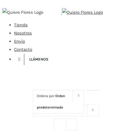
Skip
to
content
Tienda
Nosotros
Envío
Contacto
LLÁMENOS
Ordena por
Orden
predeterminado
Mostrar
16 productos