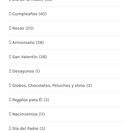
Cumpleaños
(40)
Términos y condiciones
Rosas
(20)
CONTÁCTO
Aniversario
(38)
Teléfono:
+569 5409 2635
San Valentín
(38)
Email:
info@quieroflores.cl
Web:
Desayunos
www.quieroflores.cl
(1)
Facebook:
/floresymas.cl
Globos, Chocolates, Peluches y otros
(3)
Regalos para Él
(3)
Nacimientos
(11)
Día del Padre
(3)