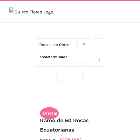
Skip
to
content
Ordena por
Orden
predeterminado
Mostrar
16 productos
¡Oferta!
Ramo de 50 Rosas
Ecuatorianas
El
El
$
125.990