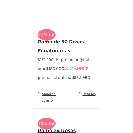
¡Oferta!
Ramo de 50 Rosas
Ecuatorianas
El precio original
$
150.000
$
125.990
era: $150.000.
El
precio actual es: $125.990.
Añadir al
Detalles
carrito
¡Oferta!
Ramo 24 Rosas