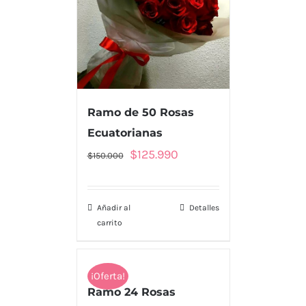
Ramo de 50 Rosas
Ecuatorianas
El
El
$
125.990
$
150.000
precio
precio
original
actual
Añadir al
Detalles
era:
es:
carrito
$150.000.
$125.990.
¡Oferta!
Ramo 24 Rosas