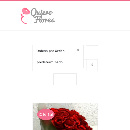
Skip
to
content
Ordena por
Orden
predeterminado
Mostrar
16 productos
¡Oferta!