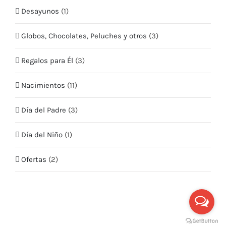
Web:
Desayunos
www.quieroflores.cl
(1)
Facebook:
/floresymas.cl
Globos, Chocolates, Peluches y otros
(3)
Regalos para Él
(3)
Nacimientos
(11)
Día del Padre
(3)
Día del Niño
(1)
Ofertas
(2)
© Copyright 2020 -
2026 |
Quiero Flores
| Todos los derechos
reservados | Hecho por
Creaidea