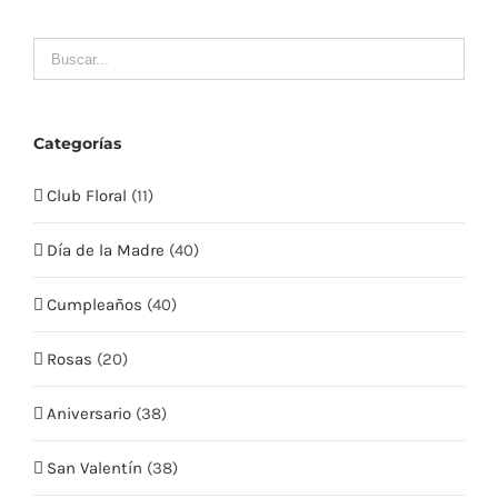
MI CUENTA
Mis Pedidos
Categorías
Club Floral
(11)
Mis Datos
Día de la Madre
(40)
Mis Direcciones
Cumpleaños
(40)
Términos y condiciones
Rosas
(20)
CONTÁCTO
Aniversario
(38)
Teléfono:
+569 5409 2635
San Valentín
(38)
Email:
info@quieroflores.cl