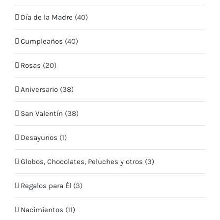
Día de la Madre
(40)
Mis Direcciones
Cumpleaños
(40)
Términos y condiciones
Rosas
(20)
CONTÁCTO
Aniversario
(38)
Teléfono:
+569 5409 2635
San Valentín
(38)
Email:
info@quieroflores.cl
Desayunos
(1)
Web:
www.quieroflores.cl
Facebook:
/floresymas.cl
Globos, Chocolates, Peluches y otros
(3)
Regalos para Él
(3)
Nacimientos
(11)