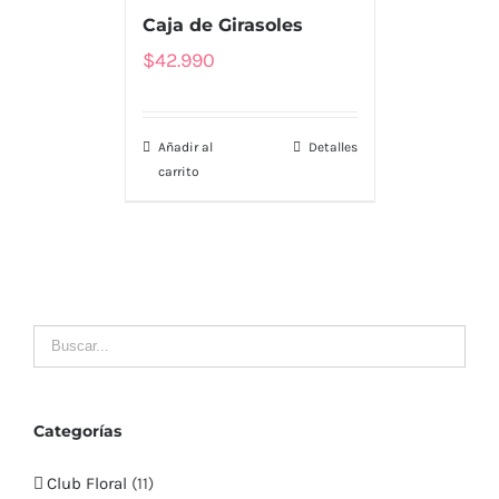
Caja de Girasoles
Tienda
$
42.990
Nosotros
Añadir al
Detalles
Envío
carrito
Contacto
LLÁMENOS
MI CUENTA
Mis Pedidos
Categorías
Club Floral
(11)
Mis Datos