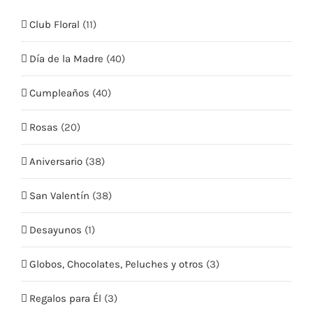
Club Floral
(11)
Mis Datos
Día de la Madre
(40)
Mis Direcciones
Cumpleaños
(40)
Términos y condiciones
Rosas
(20)
CONTÁCTO
Aniversario
(38)
Teléfono:
+569 5409 2635
San Valentín
(38)
Email:
info@quieroflores.cl
Desayunos
(1)
Web:
www.quieroflores.cl
Facebook:
/floresymas.cl
Globos, Chocolates, Peluches y otros
(3)
Regalos para Él
(3)