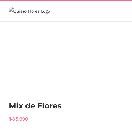
Skip
to
content
Mix de Flores
$
35.990