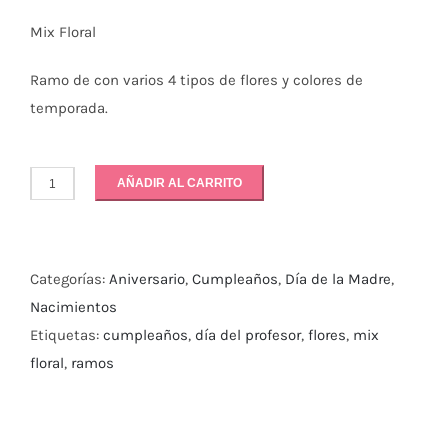
Mix Floral
Ramo de con varios 4 tipos de flores y colores de
temporada.
AÑADIR AL CARRITO
Mix
de
Flores
Categorías:
Aniversario
,
Cumpleaños
,
Día de la Madre
,
cantidad
Nacimientos
Etiquetas:
cumpleaños
,
día del profesor
,
flores
,
mix
floral
,
ramos