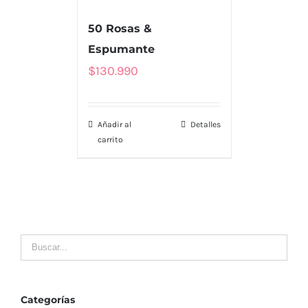
50 Rosas &
MENU
Espumante
Tienda
$
130.990
Nosotros
Añadir al
Detalles
Envío
carrito
Contacto
LLÁMENOS
MI CUENTA
Mis Pedidos
Categorías