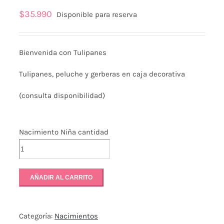
$
35.990
Disponible para reserva
Com
Twi
Aña
Ema
En
est
a
Thi
Fac
pro
Pint
Pro
Bienvenida con Tulipanes
Tulipanes, peluche y gerberas en caja decorativa
(consulta disponibilidad)
Nacimiento Niña cantidad
AÑADIR AL CARRITO
Categoría:
Nacimientos