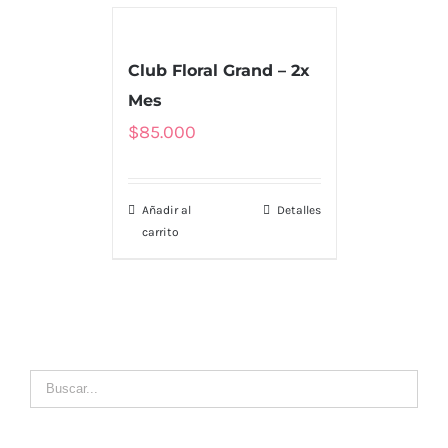
Club Floral Grand – 2x
MENU
Mes
Tienda
$
85.000
Nosotros
Añadir al
Detalles
Envío
carrito
Contacto
LLÁMENOS
MI CUENTA