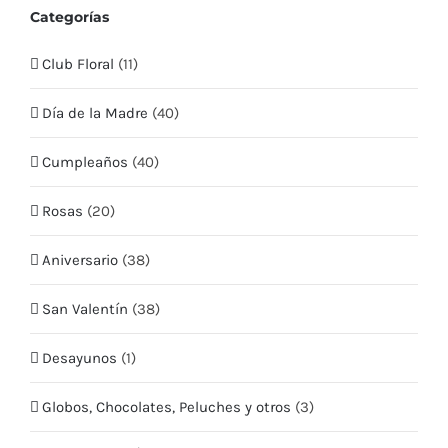
Mis Pedidos
Categorías
Club Floral
(11)
Mis Datos
Día de la Madre
(40)
Mis Direcciones
Cumpleaños
(40)
Términos y condiciones
Rosas
(20)
CONTÁCTO
Aniversario
(38)
Teléfono:
+569 5409 2635
San Valentín
(38)
Email:
info@quieroflores.cl
Desayunos
(1)
Web:
www.quieroflores.cl
Facebook:
/floresymas.cl
Globos, Chocolates, Peluches y otros
(3)