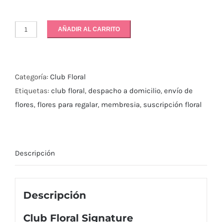
AÑADIR AL CARRITO
Club
Floral
Signature
Categoría:
Club Floral
–
Etiquetas:
club floral
,
despacho a domicilio
,
envío de
1x
flores
,
flores para regalar
,
membresia
,
suscripción floral
Mes
cantidad
Descripción
Descripción
Club Floral Signature