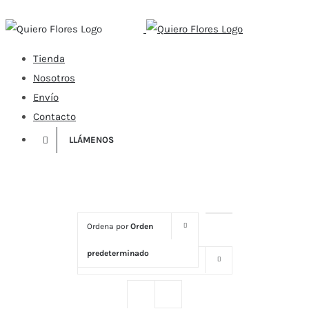
Skip
to
content
Tienda
Nosotros
Envío
Contacto
LLÁMENOS
Ordena por
Orden
predeterminado
Mostrar
16 productos