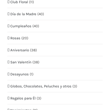
Club Floral
(11)
Mis Datos
Día de la Madre
(40)
Mis Direcciones
Cumpleaños
(40)
Términos y condiciones
Rosas
(20)
CONTÁCTO
Aniversario
(38)
Teléfono:
+569 5409 2635
San Valentín
(38)
Email:
info@quieroflores.cl
Web:
Desayunos
www.quieroflores.cl
(1)
Facebook:
/floresymas.cl
Globos, Chocolates, Peluches y otros
(3)
Regalos para Él
(3)