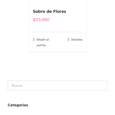
MENU
Sobre de Flores
Tienda
$
25.990
Nosotros
Añadir al
Detalles
Envío
carrito
Contacto
LLÁMENOS
MI CUENTA
Mis Pedidos
Categorías