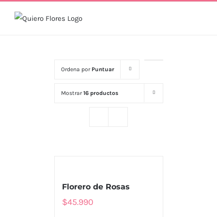
Skip
to
content
Ordena por
Puntuar
Mostrar
16 productos
Florero de Rosas
$
45.990