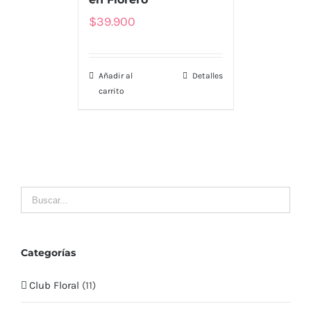
Tienda
$
39.900
Nosotros
Añadir al
Detalles
Envío
carrito
Contacto
LLÁMENOS
MI CUENTA
Mis Pedidos
Categorías
Club Floral
(11)
Mis Datos