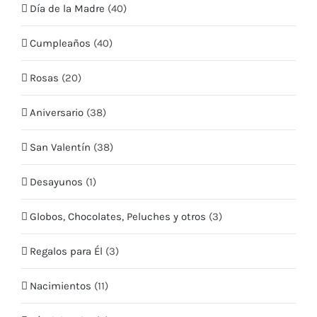
Día de la Madre
(40)
Mis Direcciones
Cumpleaños
(40)
Términos y condiciones
Rosas
(20)
CONTÁCTO
Aniversario
(38)
Teléfono:
+569 5409 2635
San Valentín
(38)
Email:
info@quieroflores.cl
Web:
Desayunos
www.quieroflores.cl
(1)
Facebook:
/floresymas.cl
Globos, Chocolates, Peluches y otros
(3)
Regalos para Él
(3)
Nacimientos
(11)