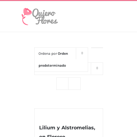
Skip
to
content
Ordena por
Orden
predeterminado
Mostrar
16 productos
Lilium y Alstromelias,
MENU
en Florero