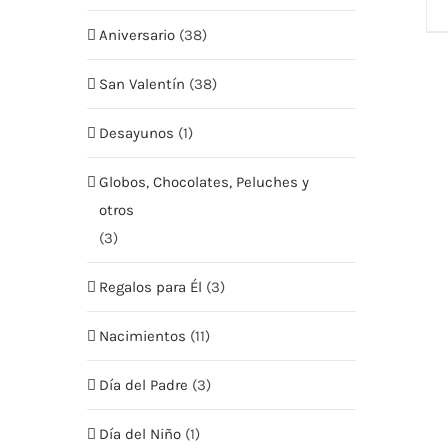
Aniversario
(38)
San Valentín
(38)
Desayunos
(1)
Globos, Chocolates, Peluches y
MENU
MI CUEN
otros
(3)
Tienda
Mis Pe
Regalos para Él
(3)
Nosotros
Mis Da
Nacimientos
(11)
Envío
Mis Di
Día del Padre
(3)
Contacto
Términ
Día del Niño
(1)