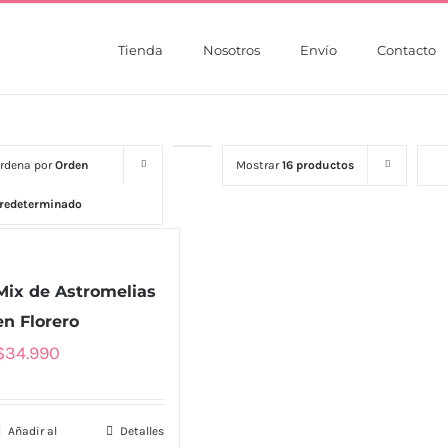
Tienda
Nosotros
Envío
Contacto
rdena por
Orden
Mostrar
16 productos
redeterminado
Mix de Astromelias
en Florero
$
34.990
Añadir al
Detalles