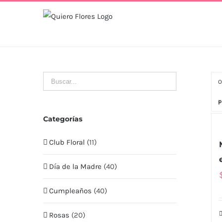
Skip
to
content
O
p
Categorías
Club Floral
(11)
Día de la Madre
(40)
Cumpleaños
(40)
Rosas
(20)