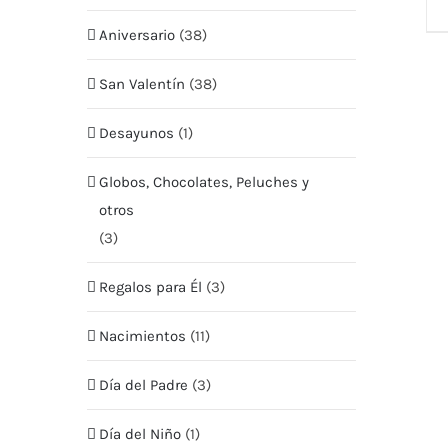
Aniversario
(38)
San Valentín
(38)
Desayunos
(1)
Globos, Chocolates, Peluches y
MENU
MI CUEN
otros
(3)
Tienda
Mis Pe
Regalos para Él
(3)
Nosotros
Mis Da
Nacimientos
(11)
Envío
Mis Di
Día del Padre
(3)
Contacto
Términ
Día del Niño
(1)