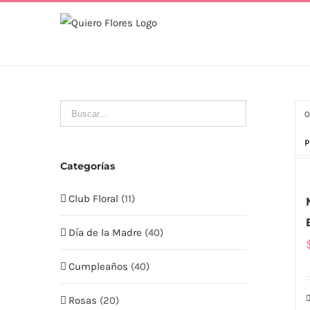
Skip
to
content
O
p
Categorías
Club Floral
(11)
Día de la Madre
(40)
Cumpleaños
(40)
Rosas
(20)