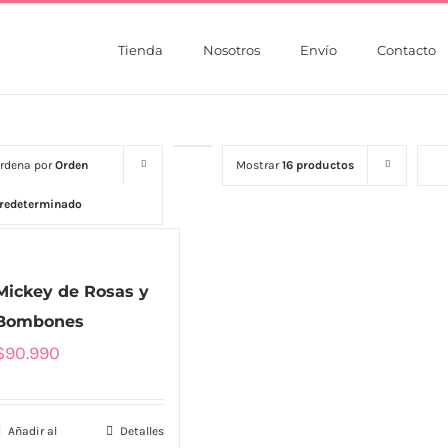
Tienda
Nosotros
Envío
Contacto
rdena por
Orden
Mostrar
16 productos
redeterminado
Mickey de Rosas y
Bombones
$
90.990
Añadir al
Detalles