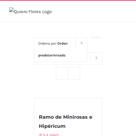
Skip
to
content
Ordena por
Orden
predeterminado
Mostrar
16 productos
Ramo de Minirosas e
Hipéricum
$
34.990