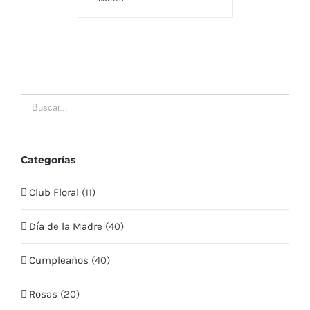
Contacto
LLÁMENOS
MI CUENTA
Mis Pedidos
Categorías
Club Floral
(11)
Mis Datos
Día de la Madre
(40)
Mis Direcciones
Cumpleaños
(40)
Términos y condiciones
Rosas
(20)