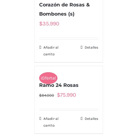
Corazón de Rosas &
Bombones (s)
$
35.990
Añadir al
Detalles
carrito
¡Oferta!
Ramo 24 Rosas
El
El
$
75.990
$
84.000
precio
precio
original
actual
Añadir al
Detalles
era:
es:
carrito
$84.000.
$75.990.