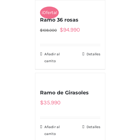
¡Oferta!
Ramo 36 rosas
El
El
$
94.990
$
108.000
precio
precio
original
actual
Añadir al
Detalles
era:
es:
carrito
$108.000.
$94.990.
Ramo de Girasoles
$
35.990
Añadir al
Detalles
carrito