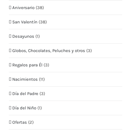
CONTÁCTO
Aniversario
(38)
Teléfono:
+569 5409 2635
San Valentín
(38)
Email:
info@quieroflores.cl
Web:
Desayunos
www.quieroflores.cl
(1)
Facebook:
/floresymas.cl
Globos, Chocolates, Peluches y otros
(3)
Regalos para Él
(3)
Nacimientos
(11)
Día del Padre
(3)
Día del Niño
(1)
Ofertas
(2)