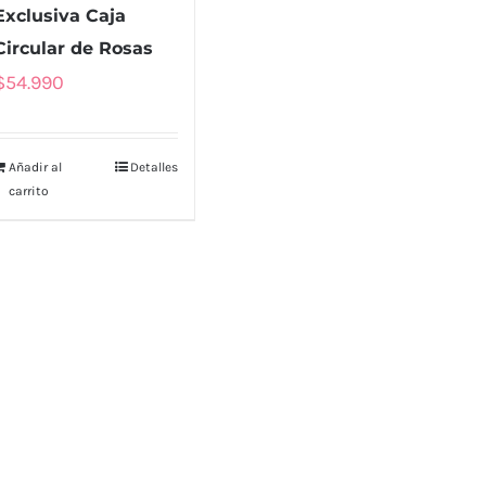
Exclusiva Caja
Circular de Rosas
$
54.990
Añadir al
Detalles
carrito
TA
CONTÁCTO