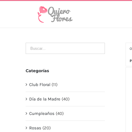
Skip
to
content
O
p
Categorías
Club Floral
(11)
Día de la Madre
(40)
Cumpleaños
(40)
Rosas
(20)