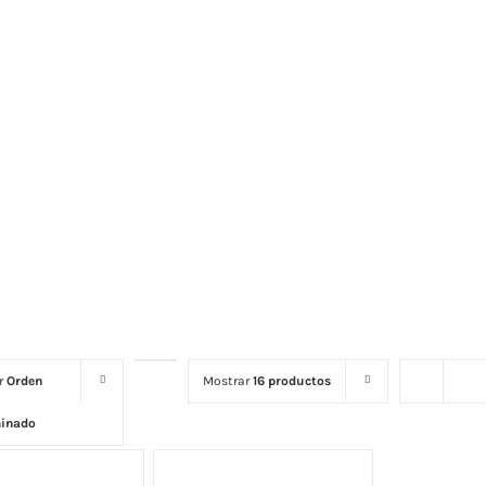
or
Orden
Mostrar
16 productos
minado