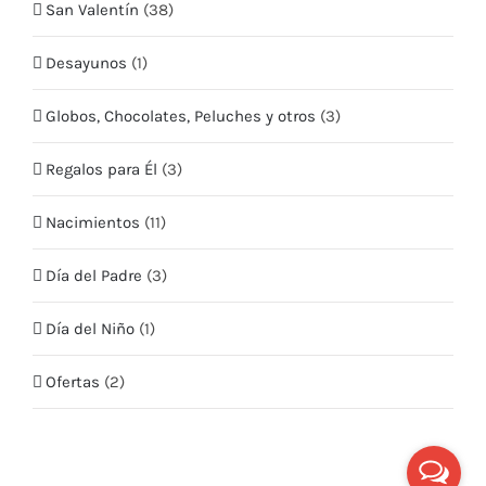
Teléfono:
+569 5409 2635
San Valentín
(38)
Email:
info@quieroflores.cl
Web:
Desayunos
www.quieroflores.cl
(1)
Facebook:
/floresymas.cl
Globos, Chocolates, Peluches y otros
(3)
Regalos para Él
(3)
Nacimientos
(11)
Día del Padre
(3)
Día del Niño
(1)
Ofertas
(2)
© Copyright 2020 -
2026 |
Quiero Flores
| Todos los derechos
reservados | Hecho por
Creaidea