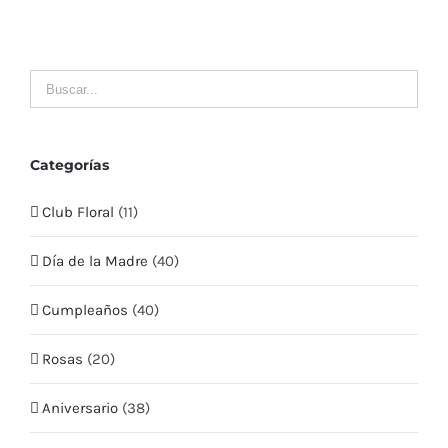
LLÁMENOS
MI CUENTA
Mis Pedidos
Categorías
Club Floral
(11)
Mis Datos
Día de la Madre
(40)
Mis Direcciones
Cumpleaños
(40)
Términos y condiciones
Rosas
(20)
CONTÁCTO
Aniversario
(38)