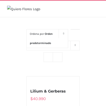
Skip
to
content
Ordena por
Orden
predeterminado
Mostrar
16 productos
Lilium & Gerberas
$
40.990