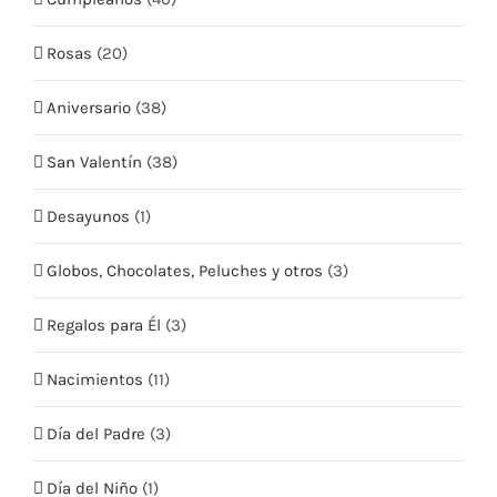
Términos y condiciones
Rosas
(20)
CONTÁCTO
Aniversario
(38)
Teléfono:
+569 5409 2635
San Valentín
(38)
Email:
info@quieroflores.cl
Web:
Desayunos
www.quieroflores.cl
(1)
Facebook:
/floresymas.cl
Globos, Chocolates, Peluches y otros
(3)
Regalos para Él
(3)
Nacimientos
(11)
Día del Padre
(3)
Día del Niño
(1)