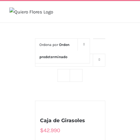
Skip
to
content
Ordena por
Orden
predeterminado
Mostrar
16 productos
MENU
Caja de Girasoles
Tienda
$
42.990