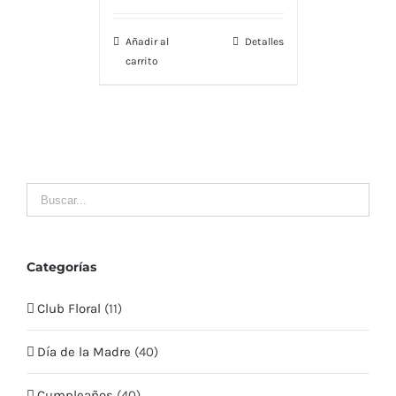
Nosotros
Añadir al
Detalles
Envío
carrito
Contacto
LLÁMENOS
MI CUENTA
Mis Pedidos
Categorías
Club Floral
(11)
Mis Datos
Día de la Madre
(40)
Mis Direcciones
Cumpleaños
(40)