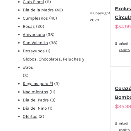
Club Floral
(11)
Exclus
Día de la Madre
(40)
© Copyright
Circul
Cumpleaños
(40)
2020
$
54.9
Rosas
(20)
Aniversario
(38)
San Valentín
(38)
Añadir 
carrito
Desayunos
(1)
Globos, Chocolates, Peluches y
otros
(3)
Regalos para Él
(3)
Coraz
Nacimientos
(11)
Bombo
Día del Padre
(3)
$
35.9
Día del Niño
(1)
Ofertas
(2)
Añadir 
carrito