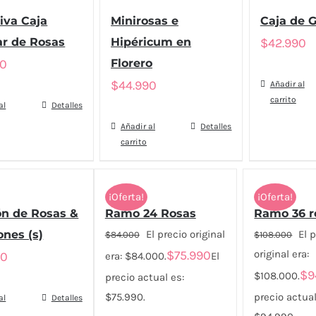
iva Caja
Minirosas e
Caja de G
ar de Rosas
Hipéricum en
$
42.990
90
Florero
$
44.990
Añadir al
carrito
al
Detalles
Añadir al
Detalles
carrito
¡Oferta!
¡Oferta!
ón de Rosas &
Ramo 24 Rosas
Ramo 36 r
nes (s)
El precio original
El 
$
84.000
$
108.000
$
75.990
original era:
90
era: $84.000.
El
$
9
$108.000.
precio actual es:
$75.990.
precio actual
al
Detalles