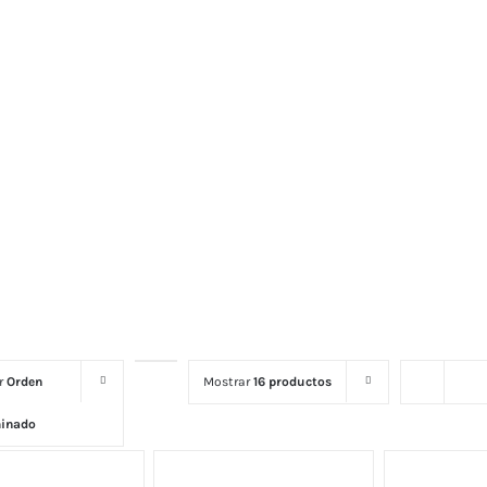
or
Orden
Mostrar
16 productos
minado