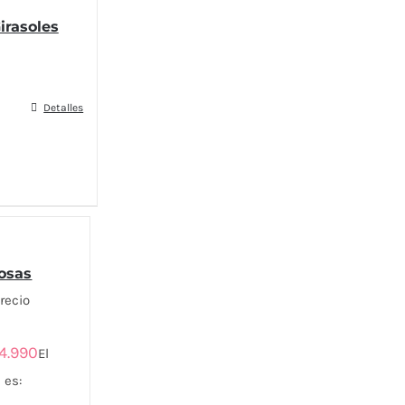
irasoles
Detalles
osas
precio
4.990
El
 es: