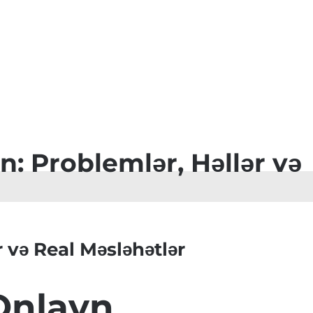
: Problemlər, Həllər və
 və Real Məsləhətlər
 və Real Məsləhətlər
Onlayn