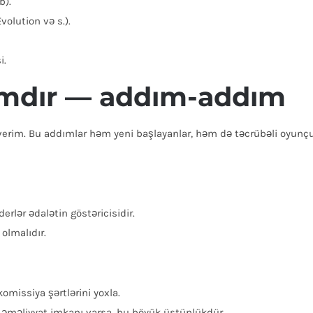
b).
volution və s.).
i.
zımdır — addım-addım
verim. Bu addımlar həm yeni başlayanlar, həm də təcrübəli oyunçul
erlər ədalətin göstəricisidir.
olmalıdır.
komissiya şərtlərini yoxla.
 əməliyyat imkanı varsa, bu böyük üstünlükdür.