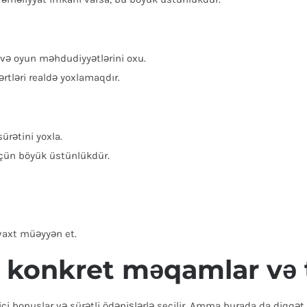
və oyun məhdudiyyətlərini oxu.
rtləri realdə yoxlamaqdır.
ürətini yoxla.
üçün böyük üstünlükdür.
axt müəyyən et.
 konkret məqamlar və t
ici bonuslar və sürətli ödənişlərlə seçilir. Amma burada da diqqət