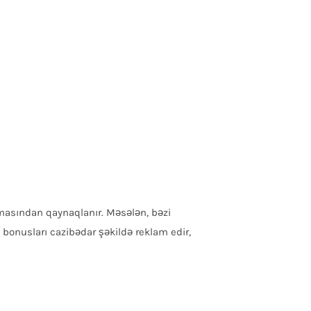
masından qaynaqlanır. Məsələn, bəzi
ə bonusları cazibədar şəkildə reklam edir,