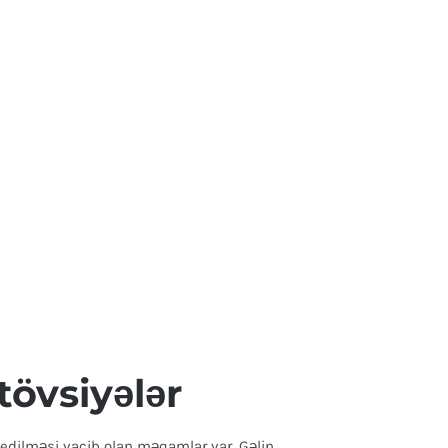
övsiyələr
 edilməsi vacib olan məqamlar var. Gəlin