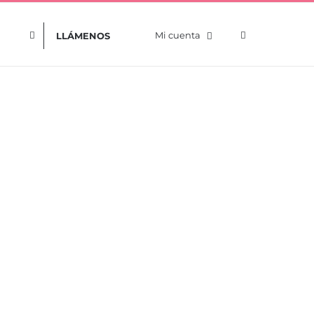
Mi cuenta
LLÁMENOS