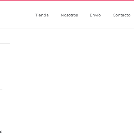
Tienda
Nosotros
Envío
Contacto
0