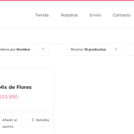
Tienda
Nosotros
Envío
Contacto
rdena por
Nombre
Mostrar
16 productos
Mix de Flores
$
35.990
Añadir al
Detalles
carrito