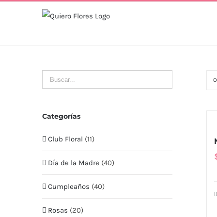
Skip
to
content
O
Categorías
Club Floral
(11)
Día de la Madre
(40)
Cumpleaños
(40)
Rosas
(20)