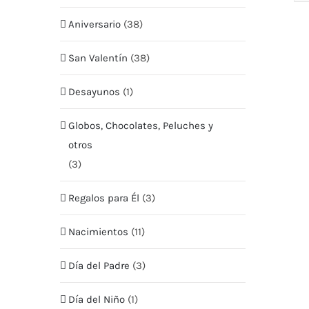
Aniversario
(38)
San Valentín
(38)
Desayunos
(1)
Globos, Chocolates, Peluches y
MENU
MI CUEN
otros
(3)
Tienda
Mis Pe
Regalos para Él
(3)
Nosotros
Mis Da
Nacimientos
(11)
Envío
Mis Di
Día del Padre
(3)
Contacto
Términ
Día del Niño
(1)